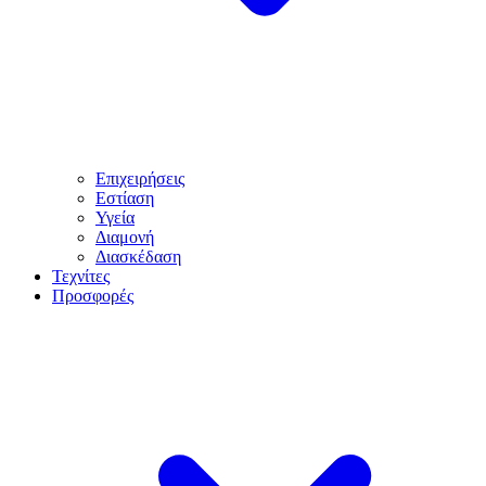
Επιχειρήσεις
Εστίαση
Υγεία
Διαμονή
Διασκέδαση
Τεχνίτες
Προσφορές