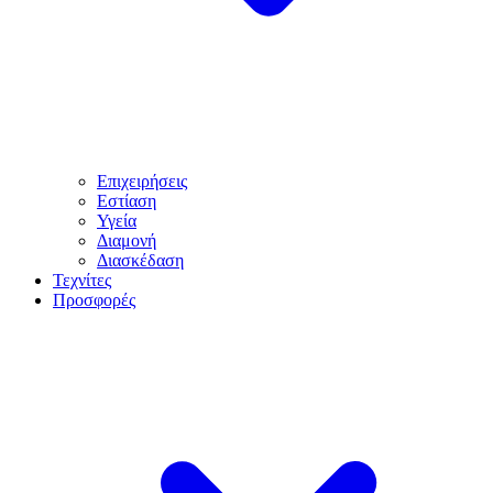
Επιχειρήσεις
Εστίαση
Υγεία
Διαμονή
Διασκέδαση
Τεχνίτες
Προσφορές