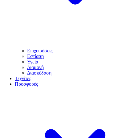
Επιχειρήσεις
Εστίαση
Υγεία
Διαμονή
Διασκέδαση
Τεχνίτες
Προσφορές