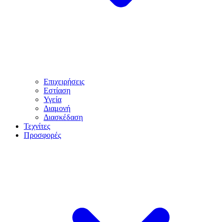
Επιχειρήσεις
Εστίαση
Υγεία
Διαμονή
Διασκέδαση
Τεχνίτες
Προσφορές