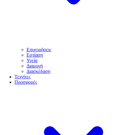
Επιχειρήσεις
Εστίαση
Υγεία
Διαμονή
Διασκέδαση
Τεχνίτες
Προσφορές