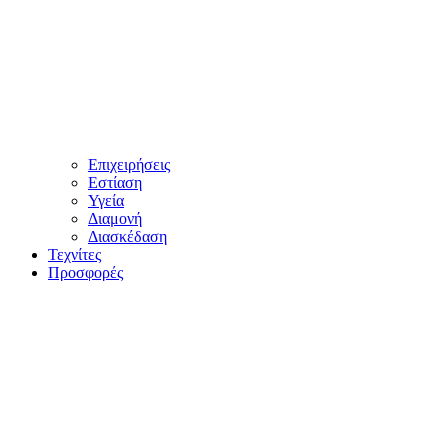
Επιχειρήσεις
Εστίαση
Υγεία
Διαμονή
Διασκέδαση
Τεχνίτες
Προσφορές