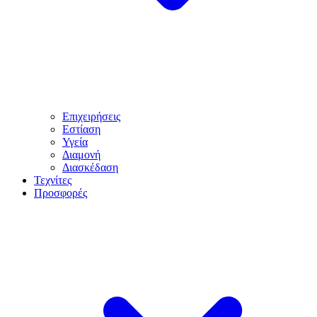
Επιχειρήσεις
Εστίαση
Υγεία
Διαμονή
Διασκέδαση
Τεχνίτες
Προσφορές