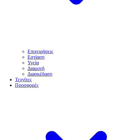
Επιχειρήσεις
Εστίαση
Υγεία
Διαμονή
Διασκέδαση
Τεχνίτες
Προσφορές