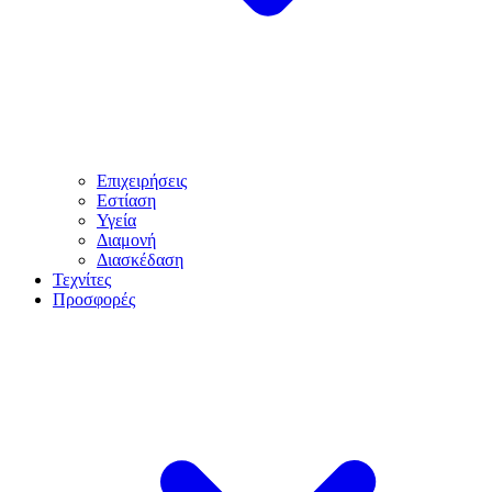
Επιχειρήσεις
Εστίαση
Υγεία
Διαμονή
Διασκέδαση
Τεχνίτες
Προσφορές