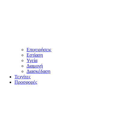
Επιχειρήσεις
Εστίαση
Υγεία
Διαμονή
Διασκέδαση
Τεχνίτες
Προσφορές