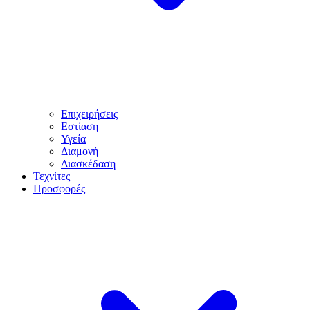
Επιχειρήσεις
Εστίαση
Υγεία
Διαμονή
Διασκέδαση
Τεχνίτες
Προσφορές