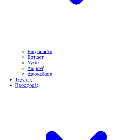
Επιχειρήσεις
Εστίαση
Υγεία
Διαμονή
Διασκέδαση
Τεχνίτες
Προσφορές