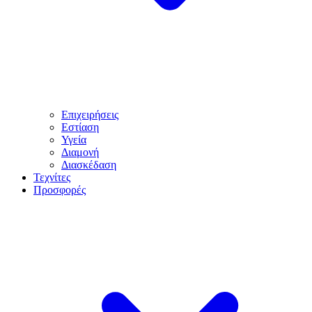
Επιχειρήσεις
Εστίαση
Υγεία
Διαμονή
Διασκέδαση
Τεχνίτες
Προσφορές