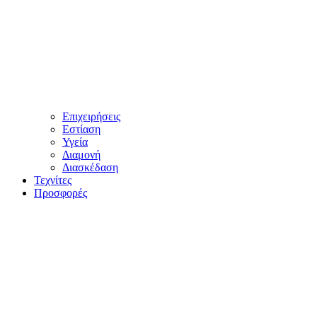
Επιχειρήσεις
Εστίαση
Υγεία
Διαμονή
Διασκέδαση
Τεχνίτες
Προσφορές