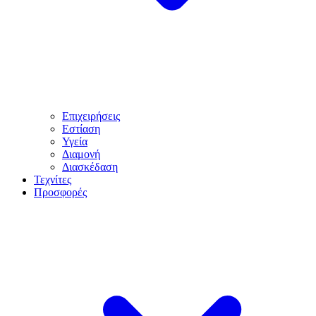
Επιχειρήσεις
Εστίαση
Υγεία
Διαμονή
Διασκέδαση
Τεχνίτες
Προσφορές