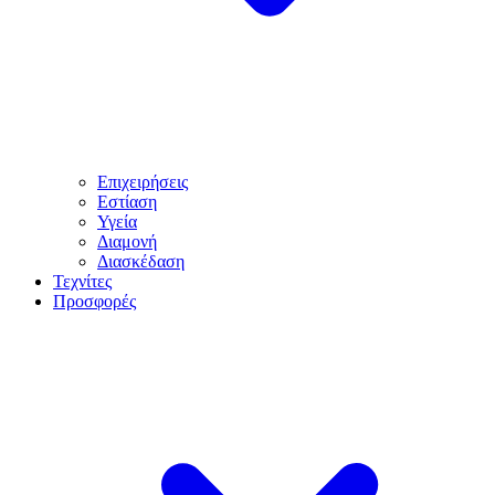
Επιχειρήσεις
Εστίαση
Υγεία
Διαμονή
Διασκέδαση
Τεχνίτες
Προσφορές