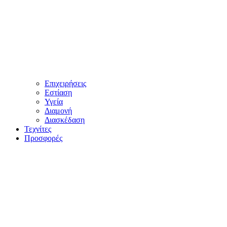
Επιχειρήσεις
Εστίαση
Υγεία
Διαμονή
Διασκέδαση
Τεχνίτες
Προσφορές