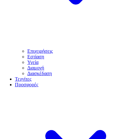
Επιχειρήσεις
Εστίαση
Υγεία
Διαμονή
Διασκέδαση
Τεχνίτες
Προσφορές