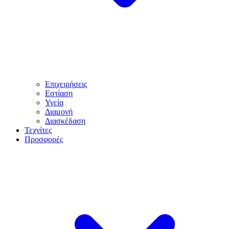
Επιχειρήσεις
Εστίαση
Υγεία
Διαμονή
Διασκέδαση
Τεχνίτες
Προσφορές