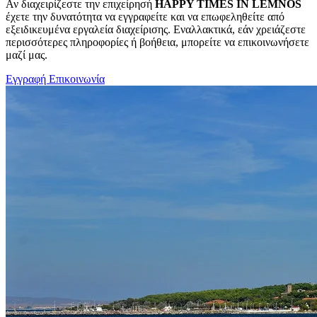
Αν διαχειρίζεστε την επιχείρησή
HAPPY TIMES IN LEMNOS
έχετε την δυνατότητα να εγγραφείτε και να επωφεληθείτε από
εξειδικευμένα εργαλεία διαχείρισης. Εναλλακτικά, εάν χρειάζεστε
περισσότερες πληροφορίες ή βοήθεια, μπορείτε να επικοινωνήσετε
μαζί μας.
Εγγραφή
Επικοινωνία