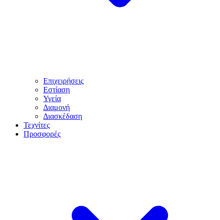
Επιχειρήσεις
Εστίαση
Υγεία
Διαμονή
Διασκέδαση
Τεχνίτες
Προσφορές