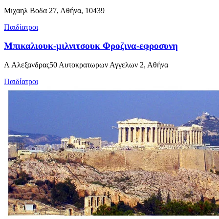
Μιχαηλ Βοδα 27, Αθήνα, 10439
Παιδίατροι
Μπικαλιουκ-μιλνιτσουκ Φροζινα-εφροσυνη
Λ Αλεξανδρας50 Αυτοκρατωρων Αγγελων 2, Αθήνα
Παιδίατροι