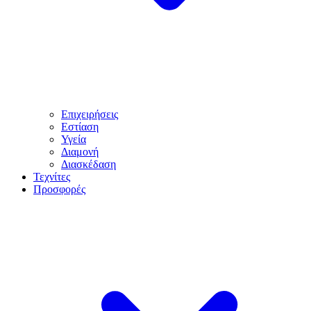
Επιχειρήσεις
Εστίαση
Υγεία
Διαμονή
Διασκέδαση
Τεχνίτες
Προσφορές