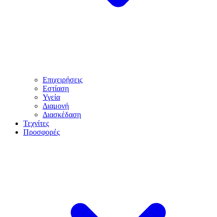
Επιχειρήσεις
Εστίαση
Υγεία
Διαμονή
Διασκέδαση
Τεχνίτες
Προσφορές