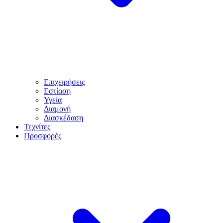
Επιχειρήσεις
Εστίαση
Υγεία
Διαμονή
Διασκέδαση
Τεχνίτες
Προσφορές