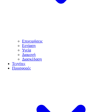
Επιχειρήσεις
Εστίαση
Υγεία
Διαμονή
Διασκέδαση
Τεχνίτες
Προσφορές