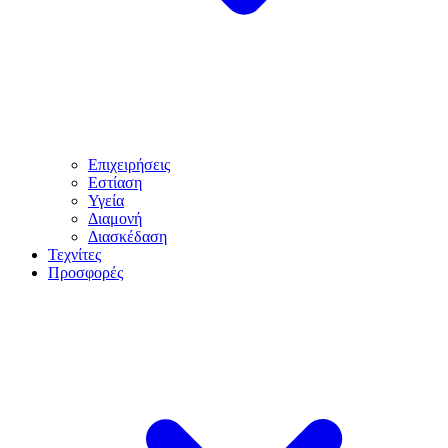
Επιχειρήσεις
Εστίαση
Υγεία
Διαμονή
Διασκέδαση
Τεχνίτες
Προσφορές