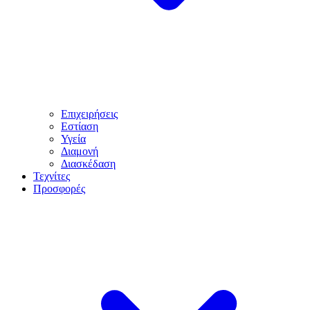
Επιχειρήσεις
Εστίαση
Υγεία
Διαμονή
Διασκέδαση
Τεχνίτες
Προσφορές