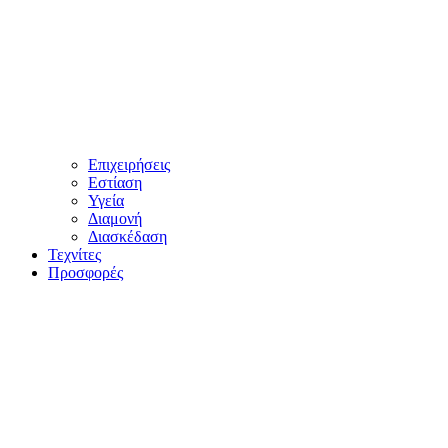
Επιχειρήσεις
Εστίαση
Υγεία
Διαμονή
Διασκέδαση
Τεχνίτες
Προσφορές