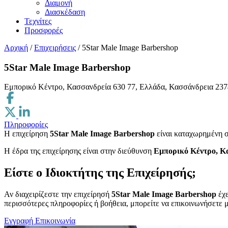
Διαμονή
Διασκέδαση
Τεχνίτες
Προσφορές
Αρχική
/
Επιχειρήσεις
/
5Star Male Image Barbershop
5Star Male Image Barbershop
Εμπορικό Κέντρο, Κασσανδρεία 630 77, Ελλάδα, Κασσάνδρεια
237
Πληροφορίες
Η επιχείρηση
5Star Male Image Barbershop
είναι καταχωρημένη 
H έδρα της επιχείρησης είναι στην διεύθυνση
Εμπορικό Κέντρο, Κ
Είστε ο Ιδιοκτήτης της Επιχείρησής;
Αν διαχειρίζεστε την επιχείρησή
5Star Male Image Barbershop
έχε
περισσότερες πληροφορίες ή βοήθεια, μπορείτε να επικοινωνήσετε μ
Εγγραφή
Επικοινωνία