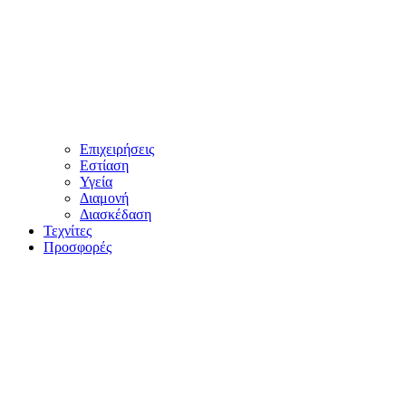
Επιχειρήσεις
Εστίαση
Υγεία
Διαμονή
Διασκέδαση
Τεχνίτες
Προσφορές