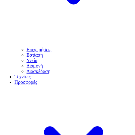
Επιχειρήσεις
Εστίαση
Υγεία
Διαμονή
Διασκέδαση
Τεχνίτες
Προσφορές