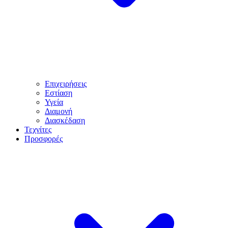
Επιχειρήσεις
Εστίαση
Υγεία
Διαμονή
Διασκέδαση
Τεχνίτες
Προσφορές