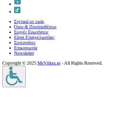
Σχετικά με εμάς
Όροι & Προϋποθέσεις
Συχνές Ερωτήσεις
Είσαι Επαγγελματίας;
Συνεργάτες
Επικοινωνία
Νewsletter
Copyright © 2025
MeVrikes.gr
- All Rights Reserved.