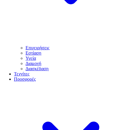
Επιχειρήσεις
Εστίαση
Υγεία
Διαμονή
Διασκέδαση
Τεχνίτες
Προσφορές