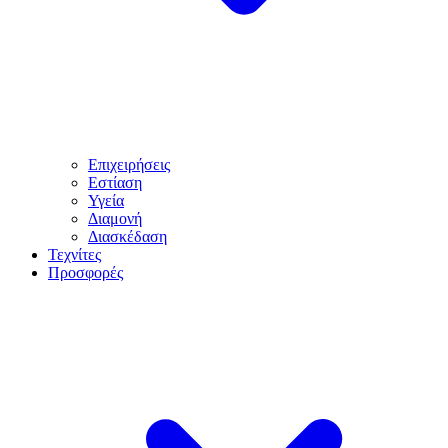
Επιχειρήσεις
Εστίαση
Υγεία
Διαμονή
Διασκέδαση
Τεχνίτες
Προσφορές