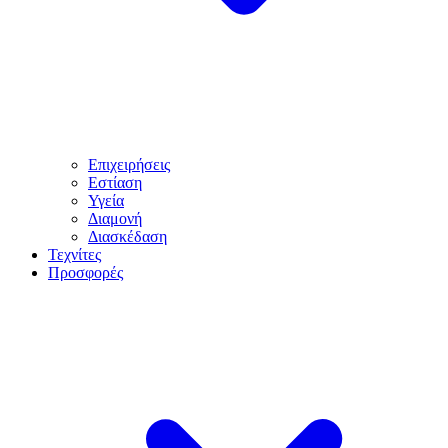
Επιχειρήσεις
Εστίαση
Υγεία
Διαμονή
Διασκέδαση
Τεχνίτες
Προσφορές