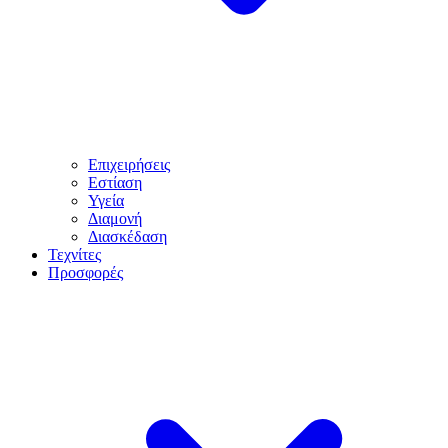
Επιχειρήσεις
Εστίαση
Υγεία
Διαμονή
Διασκέδαση
Τεχνίτες
Προσφορές