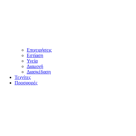
Επιχειρήσεις
Εστίαση
Υγεία
Διαμονή
Διασκέδαση
Τεχνίτες
Προσφορές