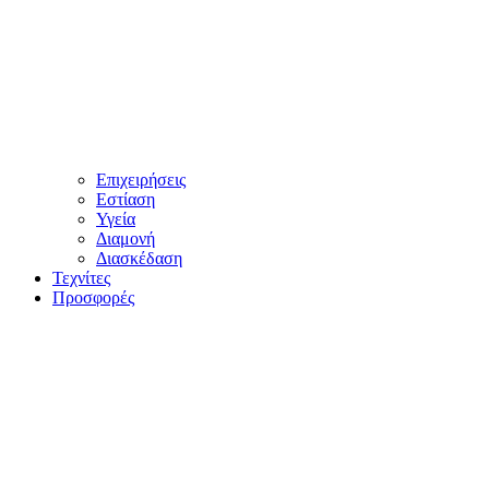
Επιχειρήσεις
Εστίαση
Υγεία
Διαμονή
Διασκέδαση
Τεχνίτες
Προσφορές