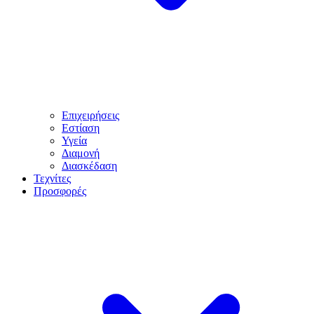
Επιχειρήσεις
Εστίαση
Υγεία
Διαμονή
Διασκέδαση
Τεχνίτες
Προσφορές