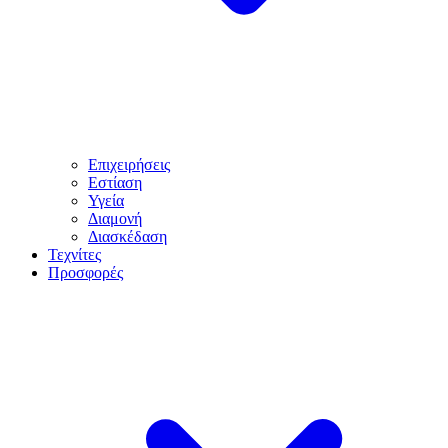
Επιχειρήσεις
Εστίαση
Υγεία
Διαμονή
Διασκέδαση
Τεχνίτες
Προσφορές