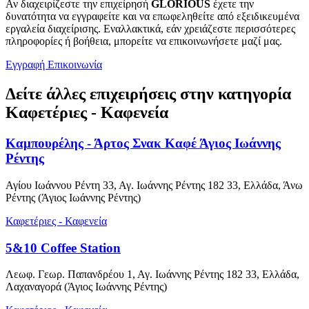
Αν διαχειρίζεστε την επιχείρησή
GLORIOUS
έχετε την
δυνατότητα να εγγραφείτε και να επωφεληθείτε από εξειδικευμένα
εργαλεία διαχείρισης. Εναλλακτικά, εάν χρειάζεστε περισσότερες
πληροφορίες ή βοήθεια, μπορείτε να επικοινωνήσετε μαζί μας.
Εγγραφή
Επικοινωνία
Δείτε άλλες επιχειρήσεις στην κατηγορία
Καφετέριες - Καφενεία
Καμπουρέλης - Άρτος Σνακ Καφέ Άγιος Ιωάννης
Ρέντης
Αγίου Ιωάννου Ρέντη 33, Αγ. Ιωάννης Ρέντης 182 33, Ελλάδα, Άνω
Ρέντης (Άγιος Ιωάννης Ρέντης)
Καφετέριες - Καφενεία
5&10 Coffee Station
Λεωφ. Γεωρ. Παπανδρέου 1, Αγ. Ιωάννης Ρέντης 182 33, Ελλάδα,
Λαχαναγορά (Άγιος Ιωάννης Ρέντης)