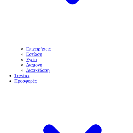
Επιχειρήσεις
Εστίαση
Υγεία
Διαμονή
Διασκέδαση
Τεχνίτες
Προσφορές