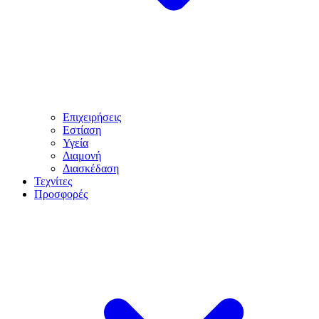
Επιχειρήσεις
Εστίαση
Υγεία
Διαμονή
Διασκέδαση
Τεχνίτες
Προσφορές