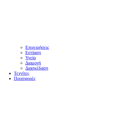
Επιχειρήσεις
Εστίαση
Υγεία
Διαμονή
Διασκέδαση
Τεχνίτες
Προσφορές