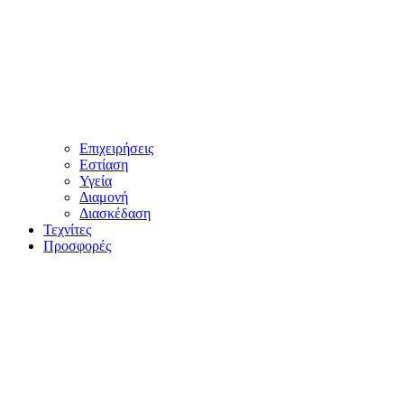
Επιχειρήσεις
Εστίαση
Υγεία
Διαμονή
Διασκέδαση
Τεχνίτες
Προσφορές