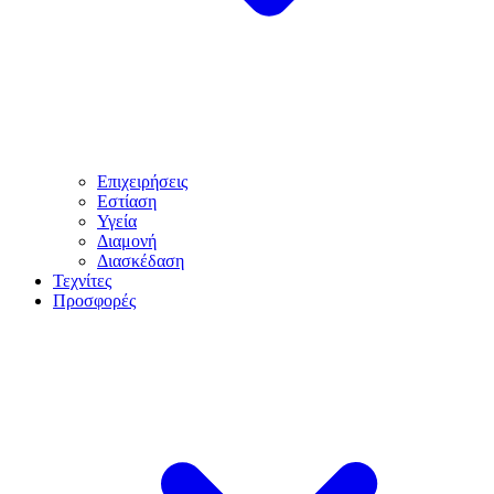
Επιχειρήσεις
Εστίαση
Υγεία
Διαμονή
Διασκέδαση
Τεχνίτες
Προσφορές