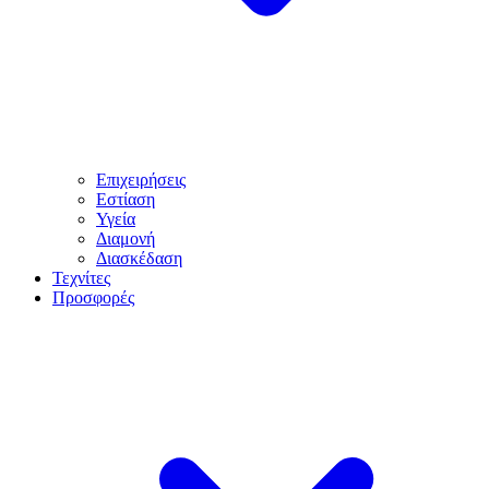
Επιχειρήσεις
Εστίαση
Υγεία
Διαμονή
Διασκέδαση
Τεχνίτες
Προσφορές