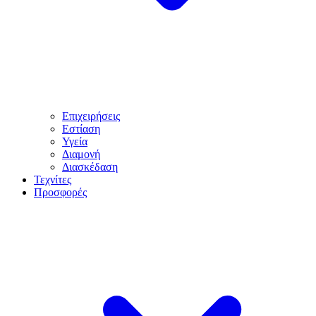
Επιχειρήσεις
Εστίαση
Υγεία
Διαμονή
Διασκέδαση
Τεχνίτες
Προσφορές