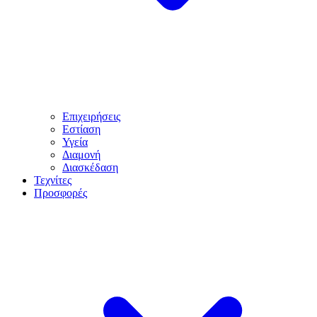
Επιχειρήσεις
Εστίαση
Υγεία
Διαμονή
Διασκέδαση
Τεχνίτες
Προσφορές