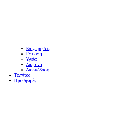
Επιχειρήσεις
Εστίαση
Υγεία
Διαμονή
Διασκέδαση
Τεχνίτες
Προσφορές