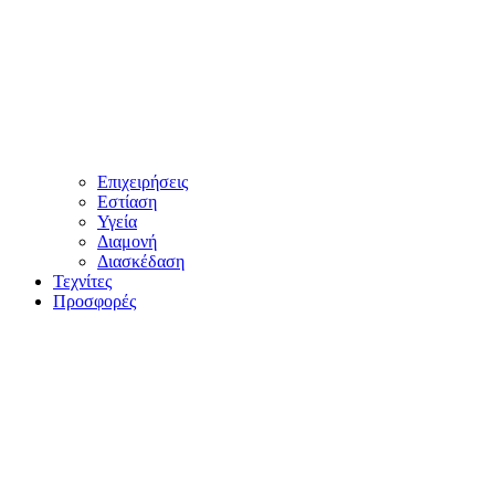
Επιχειρήσεις
Εστίαση
Υγεία
Διαμονή
Διασκέδαση
Τεχνίτες
Προσφορές