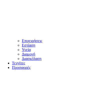
Επιχειρήσεις
Εστίαση
Υγεία
Διαμονή
Διασκέδαση
Τεχνίτες
Προσφορές