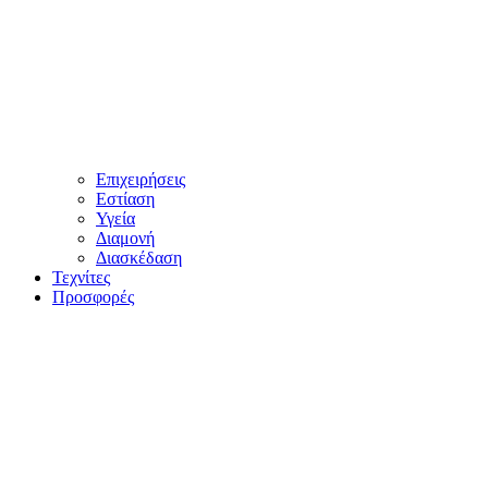
Επιχειρήσεις
Εστίαση
Υγεία
Διαμονή
Διασκέδαση
Τεχνίτες
Προσφορές